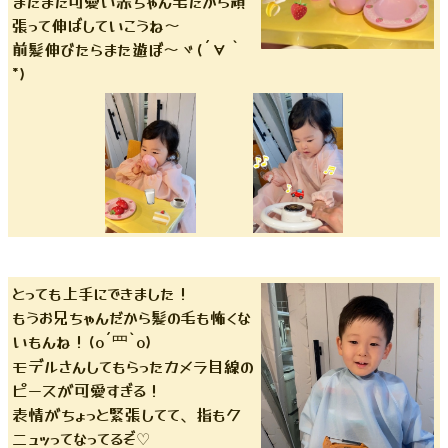
まだまだ可愛い赤ちゃん毛だから頑
張って伸ばしていこうね〜
前髪伸びたらまた遊ぼ〜ヾ(´∀｀
*)
とっても上手にできました！
もうお兄ちゃんだから髪の毛も怖くな
いもんね！(o´罒`o)
モデルさんしてもらったカメラ目線の
ピースが可愛すぎる！
表情がちょっと緊張してて、指もク
ニュッってなってるぞ♡