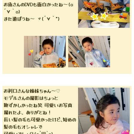
お魚さんのDVDも面白かったね〜(o
´∀｀o)
また遊ぼうね〜 ヾ(´∀｀*)
お利口さんな姉妹ちゃん〜♡
モデルさんの撮影はちょっと
恥ずかしかったね笑 可愛いお写真
撮れたよ、ありがとね！
長い髪の毛も可愛かったけど､短めの
髪の毛もオシャレで
可愛いでしょ？(o´罒`o)