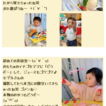
たから覚えちゃったね笑
また遊ぼうね〜 ヾ(´∀｀*)
初めての美容室〜(o´∀｀o)
おもちゃのイチゴをママに「どう
ぞ〜」して、ジュースもゴクゴク♪
モデルさんの
撮影してたら本当にお腹空いてきち
ゃったね笑 ゴメンね♡
本物のおやつもどうぞ〜
(o´罒`o)