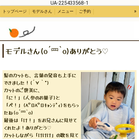
UA-225433568-1
»
トップページ
モデルさん
メニュー
ご予約
スタッフ紹介など
モデルさん(o´罒`o)ありがとう♡
髪のカットも、言葉の発音も上手に
できました！(´∀｀*)
カットのご褒美に、
「に！」(人参のお菓子)と
「ぺ！」(ﾍﾟﾛﾍﾟﾛｷｬﾝﾃﾞｨ)をもらっ
たね(o´罒`o)
最後は「け！」をお兄さんに見せて
くれたよ！ありがとう♡
カットしながら「けけけ」の歌を見て